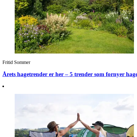
Fritid
Sommer
Årets hagetrender er her – 5 trender som fornyer hag