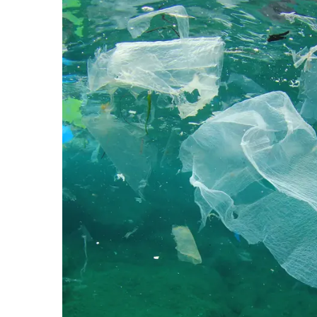
Helse
Tilbud
Merker
Inspirasjon
Søk
Åpningstider
Praktisk informasjon