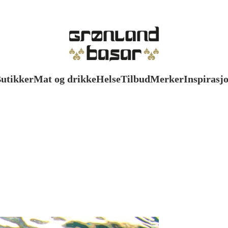
utikker
Mat og drikke
Helse
Tilbud
Merker
Inspirasj