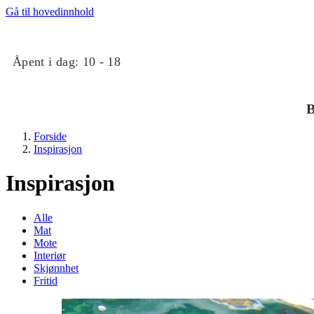
Gå til hovedinnhold
Åpent i dag:
10 - 18
B
Forside
Inspirasjon
Inspirasjon
Alle
Mat
Butikker
Mote
Interiør
Skjønnhet
Mat og drikke
Fritid