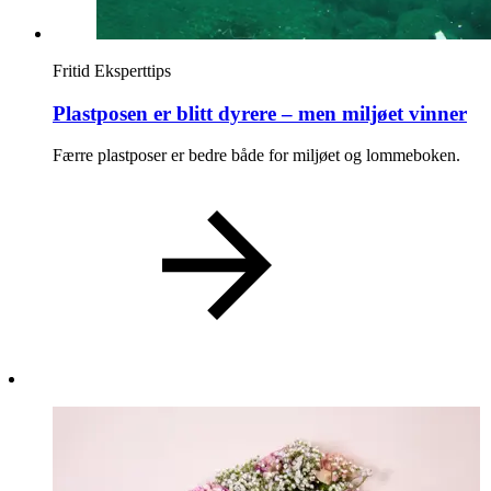
Magasin
Fritid
Eksperttips
Gavekort
Plastposen er blitt dyrere – men miljøet vinner
Finn frem
Færre plastposer er bedre både for miljøet og lommeboken.