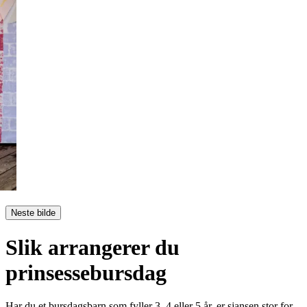
Neste bilde
Slik arrangerer du
prinsessebursdag
Har du et bursdagsbarn som fyller 3, 4 eller 5 år, er sjansen stor for