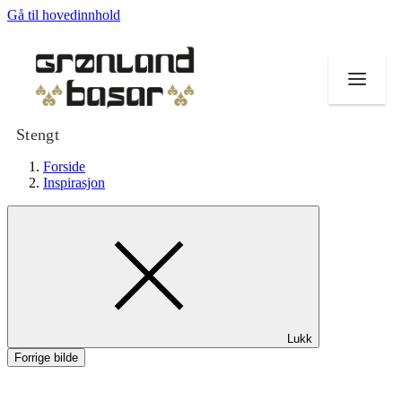
Gå til hovedinnhold
Stengt
Forside
Inspirasjon
Butikker
Mat og drikke
Helse
Lukk
Tilbud
Forrige bilde
Merker