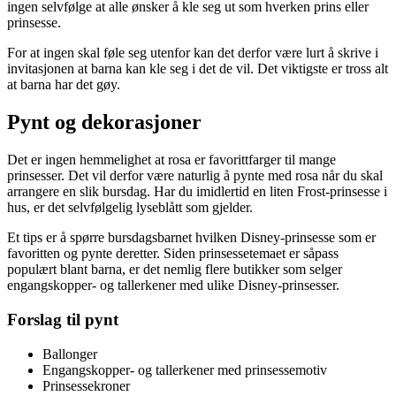
ingen selvfølge at alle ønsker å kle seg ut som hverken prins eller
prinsesse.
For at ingen skal føle seg utenfor kan det derfor være lurt å skrive i
invitasjonen at barna kan kle seg i det de vil. Det viktigste er tross alt
at barna har det gøy.
Pynt og dekorasjoner
Det er ingen hemmelighet at rosa er favorittfarger til mange
prinsesser. Det vil derfor være naturlig å pynte med rosa når du skal
arrangere en slik bursdag. Har du imidlertid en liten Frost-prinsesse i
hus, er det selvfølgelig lyseblått som gjelder.
Et tips er å spørre bursdagsbarnet hvilken Disney-prinsesse som er
favoritten og pynte deretter. Siden prinsessetemaet er såpass
populært blant barna, er det nemlig flere butikker som selger
engangskopper- og tallerkener med ulike Disney-prinsesser.
Forslag til pynt
Ballonger
Engangskopper- og tallerkener med prinsessemotiv
Prinsessekroner