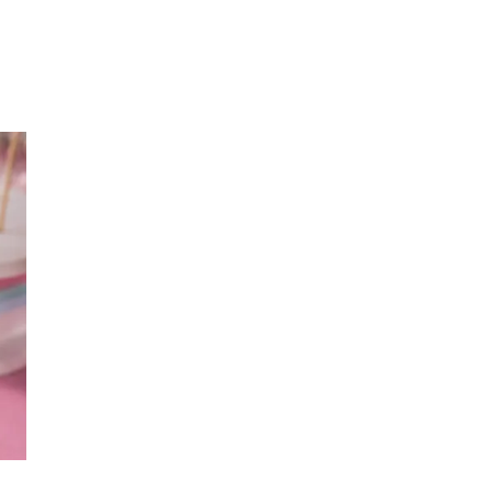
Inspirasjon
Søk
Åpningstider
Praktisk informasjon
Magasin
Gavekort
Finn frem