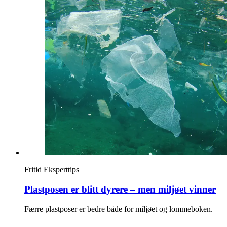
Inspirasjon
Søk
Åpningstider
Praktisk informasjon
Magasin
Gavekort
Fritid
Eksperttips
Finn frem
Plastposen er blitt dyrere – men miljøet vinner
Færre plastposer er bedre både for miljøet og lommeboken.