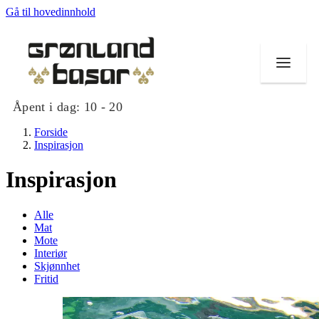
Gå til hovedinnhold
Åpent i dag:
10 - 20
Forside
Inspirasjon
Inspirasjon
Butikker
Alle
Mat og drikke
Mat
Mote
Interiør
Helse
Skjønnhet
Fritid
Tilbud
Merker