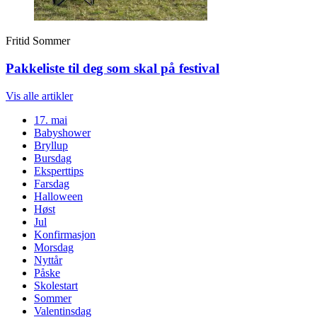
Fritid
Sommer
Pakkeliste til deg som skal på festival
Vis alle
artikler
17. mai
Babyshower
Bryllup
Bursdag
Eksperttips
Farsdag
Halloween
Høst
Jul
Konfirmasjon
Morsdag
Nyttår
Påske
Skolestart
Sommer
Valentinsdag