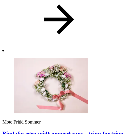
Mote
Fritid
Sommer
Bind din egen midtsommerkrans – trinn for trinn