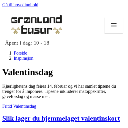
Gå til hovedinnhold
Åpent i dag:
10 - 18
Forside
Inspirasjon
Valentinsdag
Butikker
Kjærlighetens dag feires 14. februar og vi har samlet tipsene du
Mat og drikke
trenger for å imponere. Tipsene inkluderer matoppskrifter,
gaveforslag og masse mer.
Helse
Fritid
Valentinsdag
Tilbud
Slik lager du hjemmelaget valentinskort
Merker