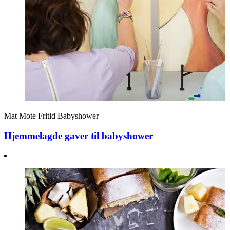
Mat
Mote
Fritid
Babyshower
Hjemmelagde gaver til babyshower