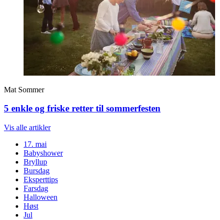
Mat
Sommer
5 enkle og friske retter til sommerfesten
Vis alle
artikler
17. mai
Babyshower
Bryllup
Bursdag
Eksperttips
Farsdag
Halloween
Høst
Jul