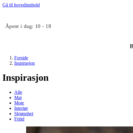
Gå til hovedinnhold
Åpent i dag:
10 - 18
B
Forside
Inspirasjon
Inspirasjon
Alle
Mat
Butikker
Mote
Interiør
Skjønnhet
Mat og drikke
Fritid