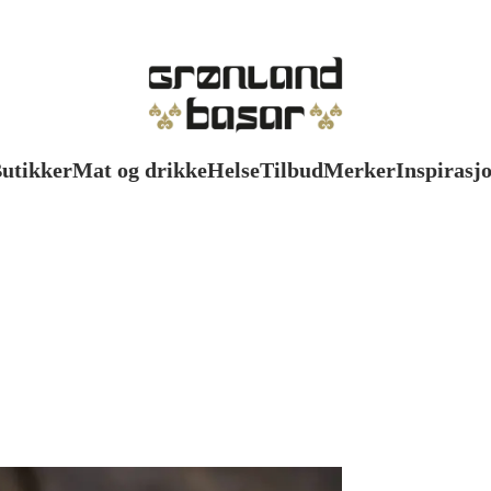
utikker
Mat og drikke
Helse
Tilbud
Merker
Inspirasj