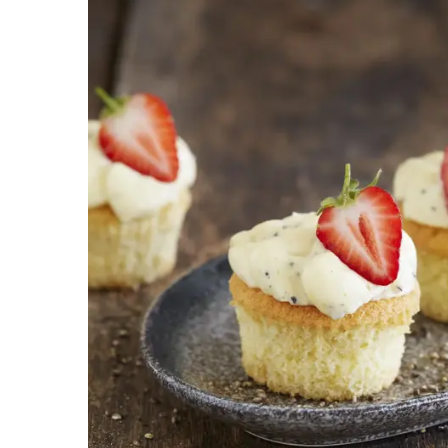
Helse
Tilbud
Merker
Inspirasjon
Søk
Åpningstider
Praktisk informasjon