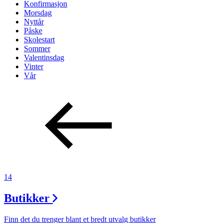
Konfirmasjon
Morsdag
Nyttår
Påske
Skolestart
Sommer
Valentinsdag
Vinter
Vår
14
Butikker
Finn det du trenger blant et bredt utvalg butikker