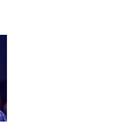
Inspirasjon
Søk
Åpningstider
Praktisk informasjon
Magasin
Gavekort
Finn frem