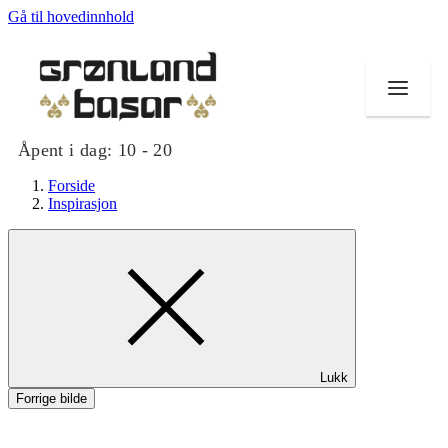
Gå til hovedinnhold
Åpent i dag:
10 - 20
Forside
Inspirasjon
Butikker
Mat og drikke
Helse
Lukk
Tilbud
Forrige bilde
Merker