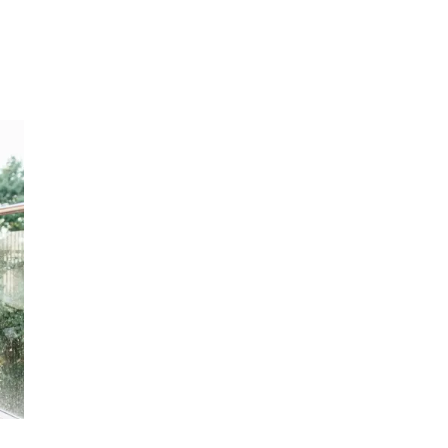
Inspirasjon
Søk
Åpningstider
Praktisk informasjon
Magasin
Gavekort
Finn frem