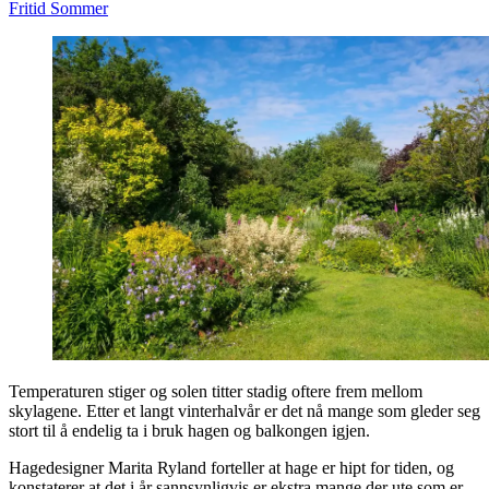
Fritid
Sommer
Temperaturen stiger og solen titter stadig oftere frem mellom
skylagene. Etter et langt vinterhalvår er det nå mange som gleder seg
stort til å endelig ta i bruk hagen og balkongen igjen.
Hagedesigner Marita Ryland forteller at hage er hipt for tiden, og
konstaterer at det i år sannsynligvis er ekstra mange der ute som er