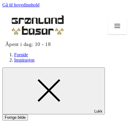
Gå til hovedinnhold
Åpent i dag:
10 - 18
Forside
Inspirasjon
Butikker
Mat og drikke
Helse
Lukk
Tilbud
Forrige bilde
Merker