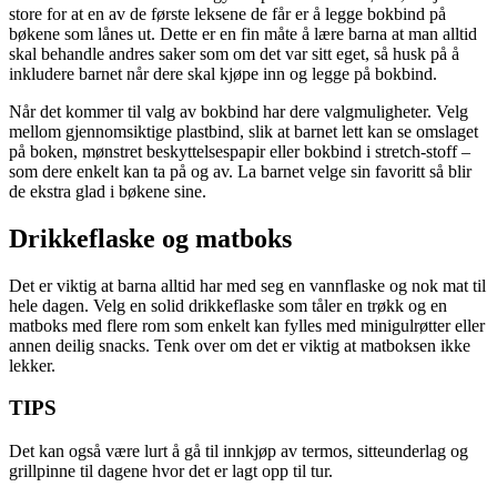
store for at en av de første leksene de får er å legge bokbind på
bøkene som lånes ut. Dette er en fin måte å lære barna at man alltid
skal behandle andres saker som om det var sitt eget, så husk på å
inkludere barnet når dere skal kjøpe inn og legge på bokbind.
Når det kommer til valg av bokbind har dere valgmuligheter. Velg
mellom gjennomsiktige plastbind, slik at barnet lett kan se omslaget
på boken, mønstret beskyttelsespapir eller bokbind i stretch-stoff –
som dere enkelt kan ta på og av. La barnet velge sin favoritt så blir
de ekstra glad i bøkene sine.
Drikkeflaske og matboks
Det er viktig at barna alltid har med seg en vannflaske og nok mat til
hele dagen. Velg en solid drikkeflaske som tåler en trøkk og en
matboks med flere rom som enkelt kan fylles med minigulrøtter eller
annen deilig snacks. Tenk over om det er viktig at matboksen ikke
lekker.
TIPS
Det kan også være lurt å gå til innkjøp av termos, sitteunderlag og
grillpinne til dagene hvor det er lagt opp til tur.