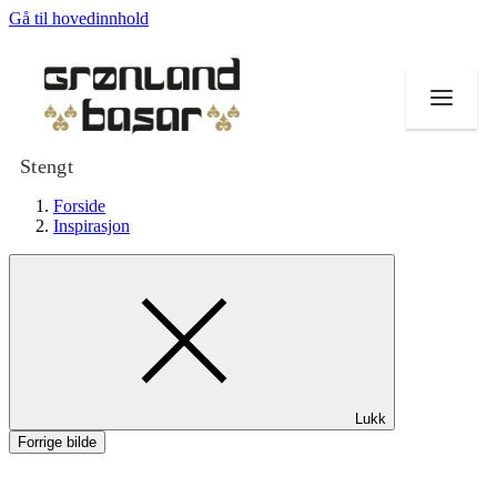
Gå til hovedinnhold
Stengt
Forside
Inspirasjon
Butikker
Mat og drikke
Helse
Lukk
Tilbud
Forrige bilde
Merker