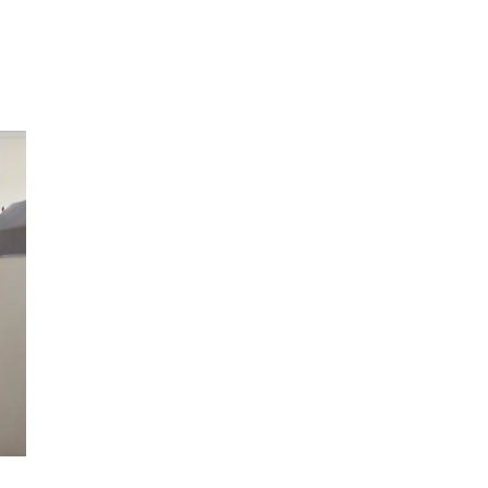
Inspirasjon
Søk
Åpningstider
Praktisk informasjon
Magasin
Gavekort
Finn frem