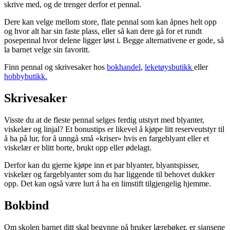
skrive med, og de trenger derfor et pennal.
Dere kan velge mellom store, flate pennal som kan åpnes helt opp
og hvor alt har sin faste plass, eller så kan dere gå for et rundt
posepennal hvor delene ligger løst i. Begge alternativene er gode, så
la barnet velge sin favoritt.
Finn pennal og skrivesaker hos
bokhandel
,
leketøysbutikk
eller
hobbybutikk.
Skrivesaker
Visste du at de fleste pennal selges ferdig utstyrt med blyanter,
viskelær og linjal? Et bonustips er likevel å kjøpe litt reserveutstyr til
å ha på lur, for å unngå små «kriser» hvis en fargeblyant eller et
viskelær er blitt borte, brukt opp eller ødelagt.
Derfor kan du gjerne kjøpe inn et par blyanter, blyantspisser,
viskelær og fargeblyanter som du har liggende til behovet dukker
opp. Det kan også være lurt å ha en limstift tilgjengelig hjemme.
Bokbind
Om skolen barnet ditt skal begynne på bruker lærebøker, er sjansene