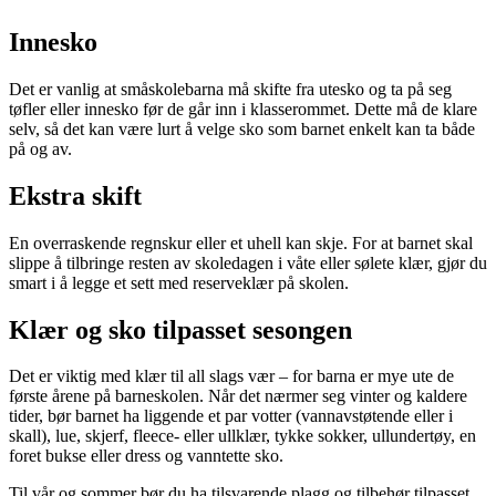
Innesko
Det er vanlig at småskolebarna må skifte fra utesko og ta på seg
tøfler eller innesko før de går inn i klasserommet. Dette må de klare
selv, så det kan være lurt å velge sko som barnet enkelt kan ta både
på og av.
Ekstra skift
En overraskende regnskur eller et uhell kan skje. For at barnet skal
slippe å tilbringe resten av skoledagen i våte eller sølete klær, gjør du
smart i å legge et sett med reserveklær på skolen.
Klær og sko tilpasset sesongen
Det er viktig med klær til all slags vær – for barna er mye ute de
første årene på barneskolen. Når det nærmer seg vinter og kaldere
tider, bør barnet ha liggende et par votter (vannavstøtende eller i
skall), lue, skjerf, fleece- eller ullklær, tykke sokker, ullundertøy, en
foret bukse eller dress og vanntette sko.
Til vår og sommer bør du ha tilsvarende plagg og tilbehør tilpasset