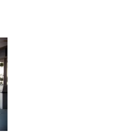
Inspirasjon
Søk
Åpningstider
Praktisk informasjon
Magasin
Gavekort
Finn frem