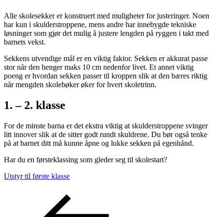
Alle skolesekker er konstruert med muligheter for justeringer. Noen
har kun i skulderstroppene, mens andre har innebygde tekniske
løsninger som gjør det mulig å justere lengden på ryggen i takt med
barnets vekst.
Sekkens utvendige mål er en viktig faktor. Sekken er akkurat passe
stor når den henger maks 10 cm nedenfor livet. Et annet viktig
poeng er hvordan sekken passer til kroppen slik at den bæres riktig
når mengden skolebøker øker for hvert skoletrinn.
1. – 2. klasse
For de minste barna er det ekstra viktig at skulderstroppene svinger
litt innover slik at de sitter godt rundt skuldrene. Du bør også tenke
på at barnet ditt må kunne åpne og lukke sekken på egenhånd.
Har du en førsteklassing som gleder seg til skolestart?
Utstyr til første klasse