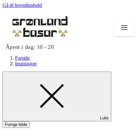
Gå til hovedinnhold
Åpent i dag:
10 - 20
Forside
Inspirasjon
Butikker
Mat og drikke
Helse
Lukk
Tilbud
Forrige bilde
Merker