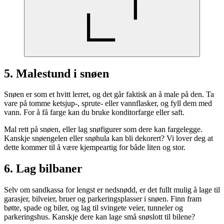
5. Malestund i snøen
Snøen er som et hvitt lerret, og det går faktisk an å male på den. Ta
vare på tomme ketsjup-, sprute- eller vannflasker, og fyll dem med
vann. For å få farge kan du bruke konditorfarge eller saft.
Mal rett på snøen, eller lag snøfigurer som dere kan fargelegge.
Kanskje snøengelen eller snøhula kan bli dekorert? Vi lover deg at
dette kommer til å være kjempeartig for både liten og stor.
6. Lag bilbaner
Selv om sandkassa for lengst er nedsnødd, er det fullt mulig å lage til
garasjer, bilveier, bruer og parkeringsplasser i snøen. Finn fram
bøtte, spade og biler, og lag til svingete veier, tunneler og
parkeringshus. Kanskje dere kan lage små snøslott til bilene?