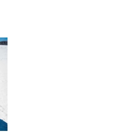
Inspirasjon
Søk
Åpningstider
Praktisk informasjon
Magasin
Gavekort
Finn frem