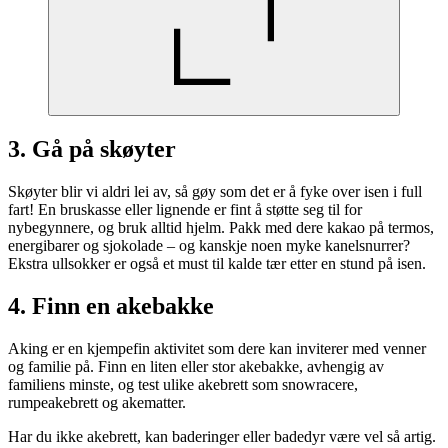
3. Gå på skøyter
Skøyter blir vi aldri lei av, så gøy som det er å fyke over isen i full
fart! En bruskasse eller lignende er fint å støtte seg til for
nybegynnere, og bruk alltid hjelm. Pakk med dere kakao på termos,
energibarer og sjokolade – og kanskje noen myke kanelsnurrer?
Ekstra ullsokker er også et must til kalde tær etter en stund på isen.
4. Finn en akebakke
Aking er en kjempefin aktivitet som dere kan inviterer med venner
og familie på. Finn en liten eller stor akebakke, avhengig av
familiens minste, og test ulike akebrett som snowracere,
rumpeakebrett og akematter.
Har du ikke akebrett, kan baderinger eller badedyr være vel så artig.