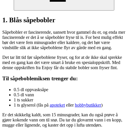
1. Blås såpebobler
Såpebobler er fascinerende, uansett hvor gammel du er, og enda mer
fascinerende er det å se såpebobler fryse til is. For best mulig effekt
bør det være fem minusgrader eller kaldere, og det bør være
vindstille slik at ikke såpeboblene flyr av gårde med en gang.
Det tar litt tid før såpeboblene fryser, og for at de ikke skal sprekke
med en gang kan det være smart å bruke en spesialoppskrift. Med
denne oppskriften fra Enjoy får du stabile bobler som fryser fint.
Til såpeboblemiksen trenger du:
0.5 dl oppvasksåpe
0.5 dl vann
1 ts sukker
1 ts glyserol (fås på
apoteket
eller
hobbybutikker
)
Er det skikkelig kaldt, som 15 minusgrader, kan du også prøve å
gjøre kokende vann om til snø. Da tar du glovarmt vann i en kopp,
mugge eller lignende, og kaster det opp i lufta utendørs.