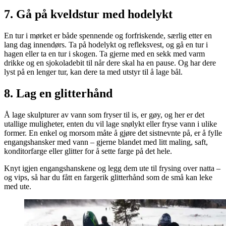
7. Gå på kveldstur med hodelykt
En tur i mørket er både spennende og forfriskende, særlig etter en
lang dag innendørs. Ta på hodelykt og refleksvest, og gå en tur i
hagen eller ta en tur i skogen. Ta gjerne med en sekk med varm
drikke og en sjokoladebit til når dere skal ha en pause. Og har dere
lyst på en lenger tur, kan dere ta med utstyr til å lage bål.
8. Lag en glitterhånd
Å lage skulpturer av vann som fryser til is, er gøy, og her er det
utallige muligheter, enten du vil lage snølykt eller fryse vann i ulike
former. En enkel og morsom måte å gjøre det sistnevnte på, er å fylle
engangshansker med vann – gjerne blandet med litt maling, saft,
konditorfarge eller glitter for å sette farge på det hele.
Knyt igjen engangshanskene og legg dem ute til frysing over natta –
og vips, så har du fått en fargerik glitterhånd som de små kan leke
med ute.