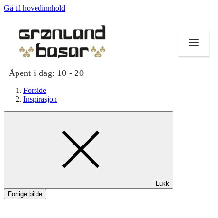
Gå til hovedinnhold
Åpent i dag:
10 - 20
Forside
Inspirasjon
Butikker
Mat og drikke
Helse
Lukk
Tilbud
Forrige bilde
Merker