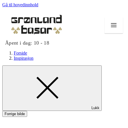
Gå til hovedinnhold
Åpent i dag:
10 - 18
Forside
Inspirasjon
Butikker
Mat og drikke
Helse
Lukk
Tilbud
Forrige bilde
Merker