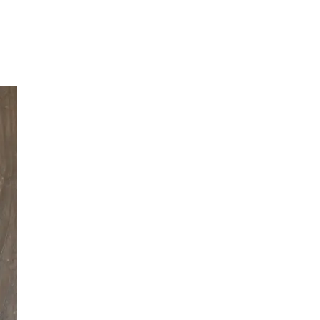
Inspirasjon
Søk
Åpningstider
Praktisk informasjon
Magasin
Gavekort
Finn frem