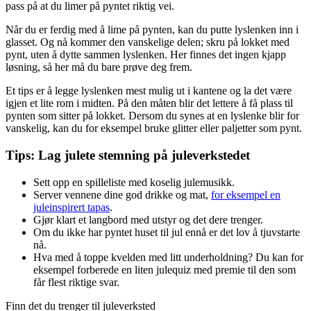
pass på at du limer på pyntet riktig vei.
Når du er ferdig med å lime på pynten, kan du putte lyslenken inn i
glasset. Og nå kommer den vanskelige delen; skru på lokket med
pynt, uten å dytte sammen lyslenken. Her finnes det ingen kjapp
løsning, så her må du bare prøve deg frem.
Et tips er å legge lyslenken mest mulig ut i kantene og la det være
igjen et lite rom i midten. På den måten blir det lettere å få plass til
pynten som sitter på lokket. Dersom du synes at en lyslenke blir for
vanskelig, kan du for eksempel bruke glitter eller paljetter som pynt.
Tips: Lag julete stemning på juleverkstedet
Sett opp en spilleliste med koselig julemusikk.
Server vennene dine god drikke og mat,
for eksempel en
juleinspirert tapas
.
Gjør klart et langbord med utstyr og det dere trenger.
Om du ikke har pyntet huset til jul ennå er det lov å tjuvstarte
nå.
Hva med å toppe kvelden med litt underholdning? Du kan for
eksempel forberede en liten julequiz med premie til den som
får flest riktige svar.
Finn det du trenger til juleverksted