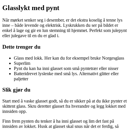
Glasslykt med pynt
Når mørket senker seg i desember, er det ekstra koselig å tenne lys
inne – både levende og elektrisk. Lyskrukken du ser på bildet er
enkel å lage og gir en lun stemning til hjemmet. Perfekt som julepynt
eller julegave til en du er glad i.
Dette trenger du
Glass med lokk. Her kan du for eksempel bruke Norgesglass
Superlim
Pynt du kan ha inni glasset som små pyntetrær eller nisser
Batteridrevet lyslenke med små lys. Alternativt glitter eller
paljetter
Slik gjør du
Start med å vaske glasset godt, så du er sikker på at du ikke pynter et
skittent glass. Skru deretter glasset fra hverandre og legg lokket med
innsiden opp.
Finn frem pynten du tenker å ha inni glasset og lim det fast på
innsiden av lokket. Husk at glasset skal snus når det er ferdig, så