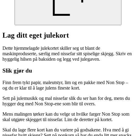
Lag ditt eget julekort
Dette hjemmelagde julekortet skiller seg ut blant de
maskinproduserte, særlig med nissefar sitt spiselige skjegg. Skriv en
hyggelig hilsen på baksiden og legg ved julegaven.
Slik gjør du
Finn frem tykt papir, maleutstyr, lim og en pakke med Non Stop –
og du er klar til å lage julens fineste kort.
Sett på julemusikk og mal nissefar slik du ser han for deg, mens du
hygger deg med Non Stop-ene som blir til overs.
Mens malingen tørker kan du velge ut hvilke farger Non Stop som
skal utgjøre skjegget til nissefar. Lim de deretter på kortet.
Skal du lage flere kort kan du variere på godsakene. Hva med å gi
nissefar hvitt skjegg? Sett på popkorn så har du enda litt mer snacks