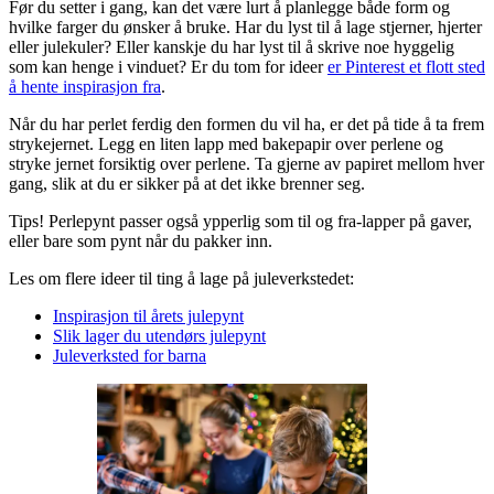
Før du setter i gang, kan det være lurt å planlegge både form og
hvilke farger du ønsker å bruke. Har du lyst til å lage stjerner, hjerter
eller julekuler? Eller kanskje du har lyst til å skrive noe hyggelig
som kan henge i vinduet? Er du tom for ideer
er Pinterest et flott sted
å hente inspirasjon fra
.
Når du har perlet ferdig den formen du vil ha, er det på tide å ta frem
strykejernet. Legg en liten lapp med bakepapir over perlene og
stryke jernet forsiktig over perlene. Ta gjerne av papiret mellom hver
gang, slik at du er sikker på at det ikke brenner seg.
Tips! Perlepynt passer også ypperlig som til og fra-lapper på gaver,
eller bare som pynt når du pakker inn.
Les om flere ideer til ting å lage på juleverkstedet:
Inspirasjon til årets julepynt
Slik lager du utendørs julepynt
Juleverksted for barna