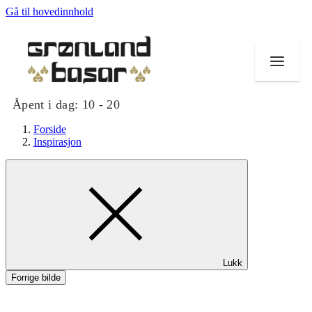
Gå til hovedinnhold
Åpent i dag:
10 - 20
Forside
Inspirasjon
Butikker
Mat og drikke
Helse
Lukk
Tilbud
Forrige bilde
Merker