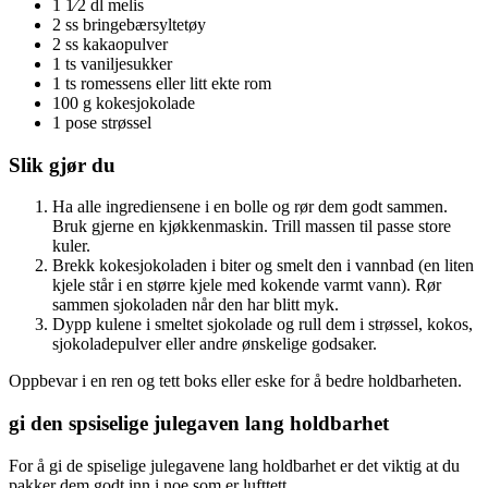
1 1⁄2 dl melis
2 ss bringebærsyltetøy
2 ss kakaopulver
1 ts vaniljesukker
1 ts romessens eller litt ekte rom
100 g kokesjokolade
1 pose strøssel
Slik gjør du
Ha alle ingrediensene i en bolle og rør dem godt sammen.
Bruk gjerne en kjøkkenmaskin. Trill massen til passe store
kuler.
Brekk kokesjokoladen i biter og smelt den i vannbad (en liten
kjele står i en større kjele med kokende varmt vann). Rør
sammen sjokoladen når den har blitt myk.
Dypp kulene i smeltet sjokolade og rull dem i strøssel, kokos,
sjokoladepulver eller andre ønskelige godsaker.
Oppbevar i en ren og tett boks eller eske for å bedre holdbarheten.
gi den spsiselige julegaven lang holdbarhet
For å gi de spiselige julegavene lang holdbarhet er det viktig at du
pakker dem godt inn i noe som er lufttett.