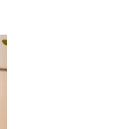
Inspirasjon
Søk
Åpningstider
Praktisk informasjon
Magasin
Gavekort
Finn frem