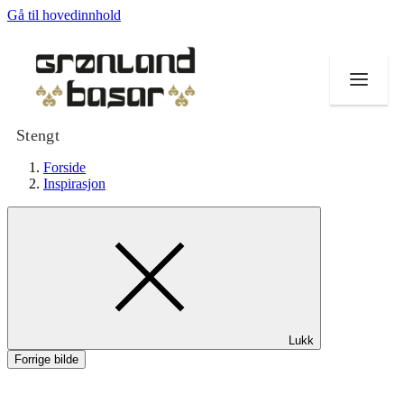
Gå til hovedinnhold
Stengt
Forside
Inspirasjon
Butikker
Mat og drikke
Helse
Lukk
Tilbud
Forrige bilde
Merker