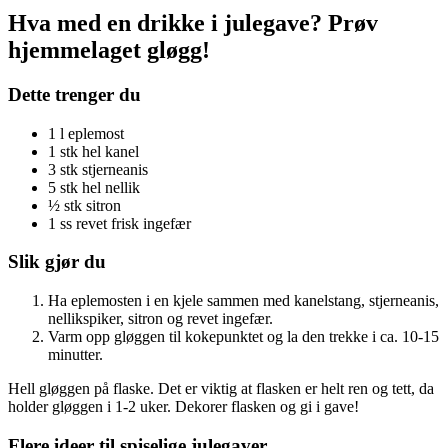
Hva med en drikke i julegave? Prøv
hjemmelaget gløgg!
Dette trenger du
1 l eplemost
1 stk hel kanel
3 stk stjerneanis
5 stk hel nellik
½ stk sitron
1 ss revet frisk ingefær
Slik gjør du
Ha eplemosten i en kjele sammen med kanelstang, stjerneanis,
nellikspiker, sitron og revet ingefær.
Varm opp gløggen til kokepunktet og la den trekke i ca. 10-15
minutter.
Hell gløggen på flaske. Det er viktig at flasken er helt ren og tett, da
holder gløggen i 1-2 uker. Dekorer flasken og gi i gave!
Flere ideer til spiselige julegaver