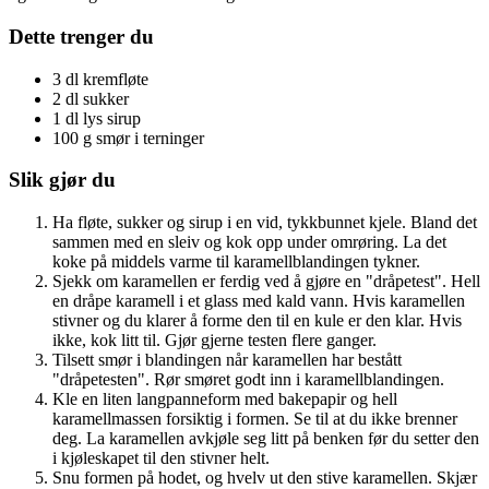
Dette trenger du
3 dl kremfløte
2 dl sukker
1 dl lys sirup
100 g smør i terninger
Slik gjør du
Ha fløte, sukker og sirup i en vid, tykkbunnet kjele. Bland det
sammen med en sleiv og kok opp under omrøring. La det
koke på middels varme til karamellblandingen tykner.
Sjekk om karamellen er ferdig ved å gjøre en "dråpetest". Hell
en dråpe karamell i et glass med kald vann. Hvis karamellen
stivner og du klarer å forme den til en kule er den klar. Hvis
ikke, kok litt til. Gjør gjerne testen flere ganger.
Tilsett smør i blandingen når karamellen har bestått
"dråpetesten". Rør smøret godt inn i karamellblandingen.
Kle en liten langpanneform med bakepapir og hell
karamellmassen forsiktig i formen. Se til at du ikke brenner
deg. La karamellen avkjøle seg litt på benken før du setter den
i kjøleskapet til den stivner helt.
Snu formen på hodet, og hvelv ut den stive karamellen. Skjær