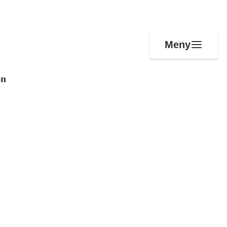
Meny
on