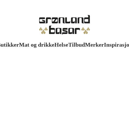
utikker
Mat og drikke
Helse
Tilbud
Merker
Inspirasj