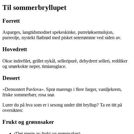
Til sommerbryllupet
Forrett
Asparges, langtidsmodnet spekeskinke, purreløksemulsjon,
purreolje, nystekt flatbrød med pisket seterrømme ved siden av.
Hovedrett
Okse indrefilet, grillet nykål, selleripurè, dehydrert selleri, reddiker
og smørkokte neper, timiansglace.
Dessert
«Demontert Pavlova». Sprø marengs i flere farger, vaniljekrem,
friske sommerbær, rosa snø.
Lurer du på hva som er i sesong under ditt bryllup? Ta en titt på
oversikten:
Frukt og grønnsaker
(Det meste av frukt og grønnsaker)