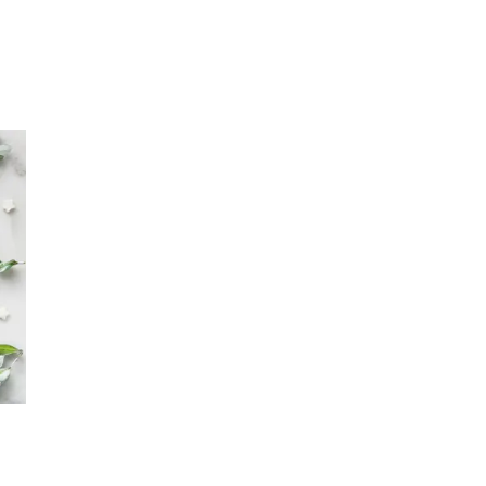
Inspirasjon
Søk
Åpningstider
Praktisk informasjon
Magasin
Gavekort
Finn frem