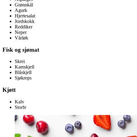
Grønnkål
Agurk
Hjertesalat
Jordskokk
Reddiker
Neper
Vårløk
Fisk og sjømat
Skrei
Kamskjell
Blåskjell
Sjøkreps
Kjøtt
Kalv
Storfe