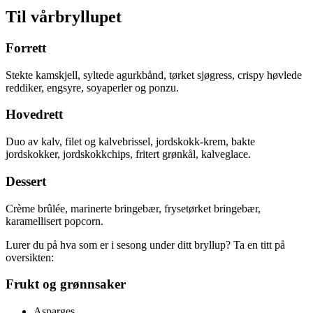
Til vårbryllupet
Forrett
Stekte kamskjell, syltede agurkbånd, tørket sjøgress, crispy høvlede
reddiker, engsyre, soyaperler og ponzu.
Hovedrett
Duo av kalv, filet og kalvebrissel, jordskokk-krem, bakte
jordskokker, jordskokkchips, fritert grønkål, kalveglace.
Dessert
Crème brûlée, marinerte bringebær, frysetørket bringebær,
karamellisert popcorn.
Lurer du på hva som er i sesong under ditt bryllup? Ta en titt på
oversikten:
Frukt og grønnsaker
Asparges