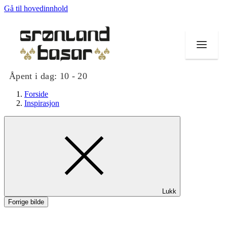
Gå til hovedinnhold
Åpent i dag:
10 - 20
Forside
Inspirasjon
Butikker
Mat og drikke
Helse
Lukk
Tilbud
Forrige bilde
Merker