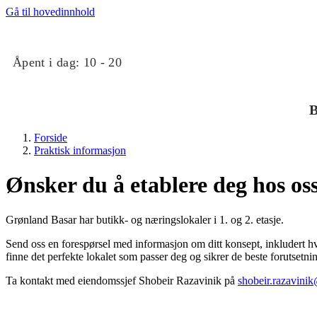
Gå til hovedinnhold
Åpent i dag:
10 - 20
B
Forside
Praktisk informasjon
Ønsker du å etablere deg hos os
Grønland Basar har butikk- og næringslokaler i 1. og 2. etasje.
Butikker
Send oss en forespørsel med informasjon om ditt konsept, inkludert hvil
finne det perfekte lokalet som passer deg og sikrer de beste forutsetn
Mat og drikke
Ta kontakt med eiendomssjef Shobeir Razavinik på
shobeir.razavini