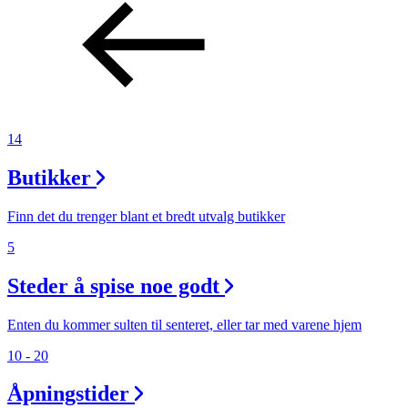
Helse
Tilbud
Merker
14
Butikker
Inspirasjon
Finn det du trenger blant et bredt utvalg butikker
5
Søk
Steder å spise noe godt
Enten du kommer sulten til senteret, eller tar med varene hjem
10 - 20
Åpningstider
Åpningstider
Praktisk informasjon