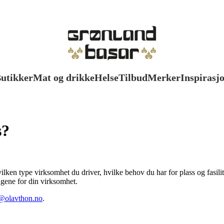
utikker
Mat og drikke
Helse
Tilbud
Merker
Inspirasj
s?
ken type virksomhet du driver, hvilke behov du har for plass og fasilitet
ingene for din virksomhet.
k@olavthon.no
.