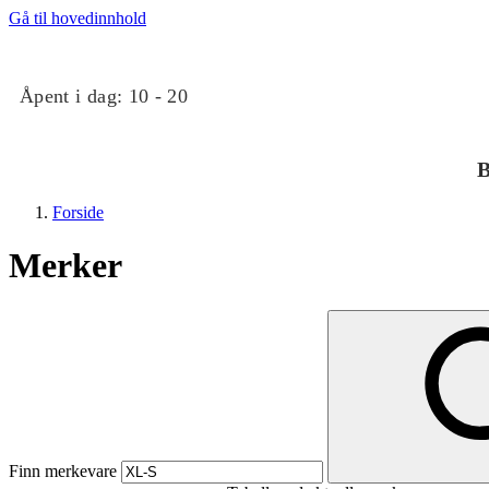
Gå til hovedinnhold
Åpent i dag:
10 - 20
B
Forside
Merker
Butikker
Mat og drikke
Finn merkevare