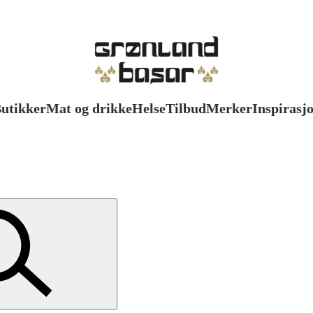
utikker
Mat og drikke
Helse
Tilbud
Merker
Inspirasj