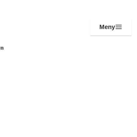
Meny
on