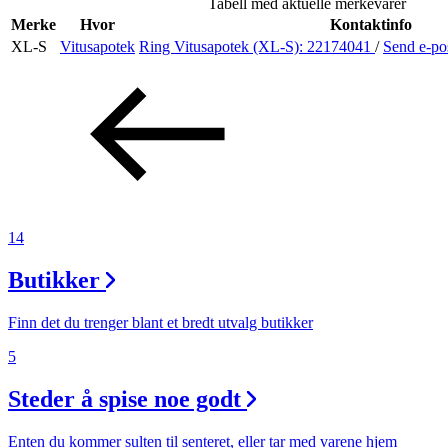
Tabell med aktuelle merkevarer
Helse
Merke
Hvor
Kontaktinfo
XL-S
Vitusapotek
Ring Vitusapotek (XL-S):
22174041
/
Send e-po
Tilbud
Merker
Inspirasjon
14
Butikker
Søk
Finn det du trenger blant et bredt utvalg butikker
5
Steder å spise noe godt
Åpningstider
Praktisk informasjon
Enten du kommer sulten til senteret, eller tar med varene hjem