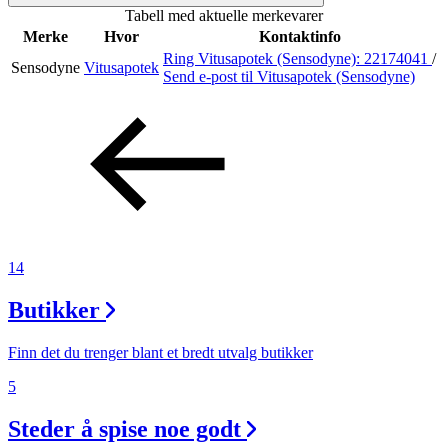
Tabell med aktuelle merkevarer
Inspirasjon
Merke
Hvor
Kontaktinfo
Ring Vitusapotek (Sensodyne):
22174041
/
Sensodyne
Vitusapotek
Send e-post
til Vitusapotek (Sensodyne)
Søk
Åpningstider
Praktisk informasjon
14
Magasin
Butikker
Gavekort
Finn frem
Finn det du trenger blant et bredt utvalg butikker
5
Steder å spise noe godt