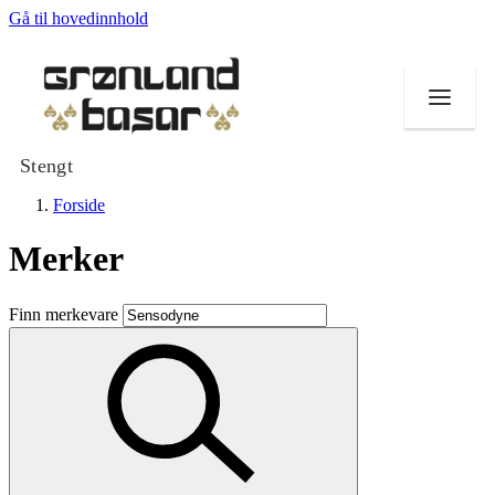
Gå til hovedinnhold
Stengt
Forside
Merker
Butikker
Finn merkevare
Mat og drikke
Helse
Tilbud
Merker