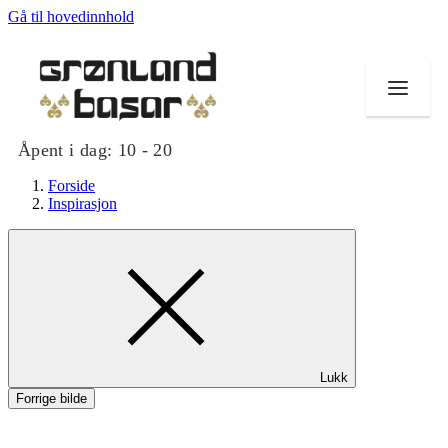
Gå til hovedinnhold
Åpent i dag:
10 - 20
Forside
Inspirasjon
Butikker
Mat og drikke
Helse
Lukk
Tilbud
Forrige bilde
Merker