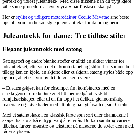
perfekt og tidløst juleantrekk. Med disse triksene kan du trygt kjøre
«the same procedure as every year» når finstasen skal på.
Her er
stylist og tidligere moteredaktør Cecilie Mevatne
sine beste
tips til hvordan du kan style julens antrekk for dame og herre:
Juleantrekk for dame: Tre tidløse stiler
Elegant juleantrekk med sateng
Satengstoff og andre blanke stoffer er alltid en sikker vinner for
juleantrekket, ettersom det er komfortabelt og stilfullt på samme tid. I
tillegg kan en kjole, en skjorte eller et skjørt i sateng styles både opp
og ned, alt etter hvor pyntet du ønsker å være.
– Et satengskjørt kan for eksempel fint kombineres med en
strikkegenser om du ønsker et litt mer nedpå uttrykk til
romjulsselskapet, eller til en fin topp i et delikat, gjennomsiktig
materiale og høye hæler med litt bling på nyttårsaften, sier Cecilie.
Med et satengplagg i en klassisk farge som sort eller champagne i
skapet har du altså et trygt valg år etter år. Du kan samtidig variere
tilbehør, farger, mønstre og teksturer på plaggene du styler dem med,
råder stylisten.