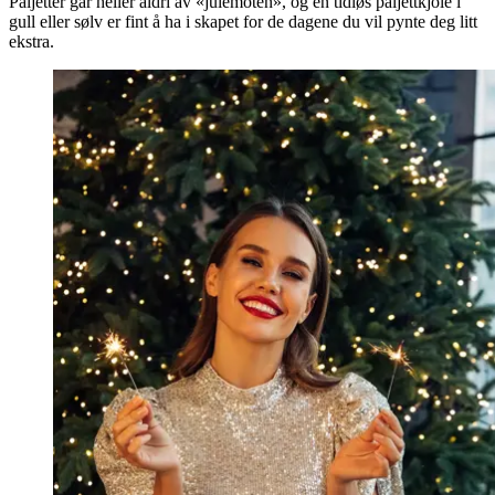
Paljetter går heller aldri av «julemoten», og en tidløs paljettkjole i
gull eller sølv er fint å ha i skapet for de dagene du vil pynte deg litt
ekstra.