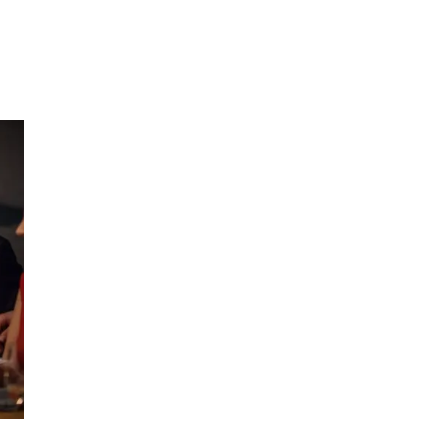
Inspirasjon
Søk
Åpningstider
Praktisk informasjon
Magasin
Gavekort
Finn frem