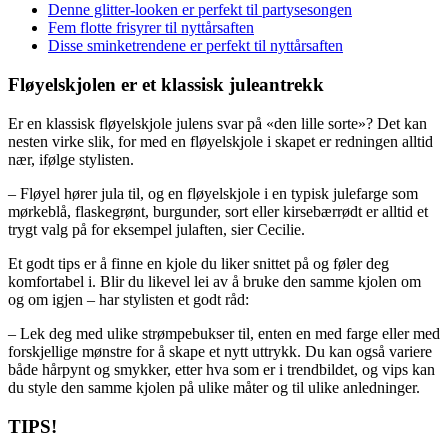
Denne glitter-looken er perfekt til partysesongen
Fem flotte frisyrer til nyttårsaften
Disse sminketrendene er perfekt til nyttårsaften
Fløyelskjolen er et klassisk juleantrekk
Er en klassisk fløyelskjole julens svar på «den lille sorte»? Det kan
nesten virke slik, for med en fløyelskjole i skapet er redningen alltid
nær, ifølge stylisten.
– Fløyel hører jula til, og en fløyelskjole i en typisk julefarge som
mørkeblå, flaskegrønt, burgunder, sort eller kirsebærrødt er alltid et
trygt valg på for eksempel julaften, sier Cecilie.
Et godt tips er å finne en kjole du liker snittet på og føler deg
komfortabel i. Blir du likevel lei av å bruke den samme kjolen om
og om igjen – har stylisten et godt råd:
– Lek deg med ulike strømpebukser til, enten en med farge eller med
forskjellige mønstre for å skape et nytt uttrykk. Du kan også variere
både hårpynt og smykker, etter hva som er i trendbildet, og vips kan
du style den samme kjolen på ulike måter og til ulike anledninger.
TIPS!