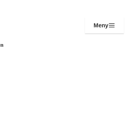
Meny
on