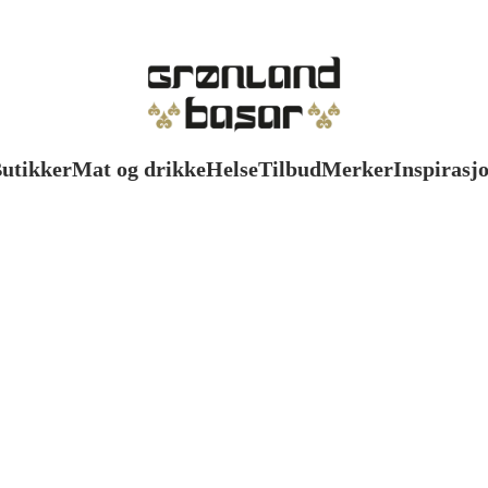
utikker
Mat og drikke
Helse
Tilbud
Merker
Inspirasj