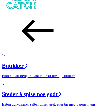
Helse
Tilbud
Merker
Inspirasjon
14
Butikker
Søk
Finn det du trenger blant et bredt utvalg butikker
5
Steder å spise noe godt
Åpningstider
Enten du kommer sulten til senteret, eller tar med varene hjem
Praktisk informasjon