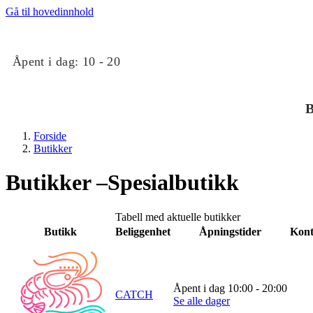
Gå til hovedinnhold
Åpent i dag:
10 - 20
B
Forside
Butikker
Butikker –Spesialbutikk
Tabell med aktuelle butikker
Butikk
Beliggenhet
Åpningstider
Kont
Butikker
Mat og drikke
Åpent i dag 10:00 - 20:00
CATCH
Se alle dager