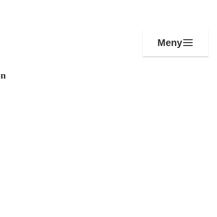
Meny
on