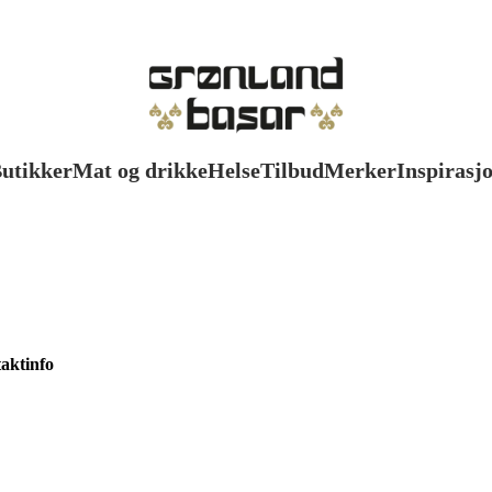
utikker
Mat og drikke
Helse
Tilbud
Merker
Inspirasj
aktinfo